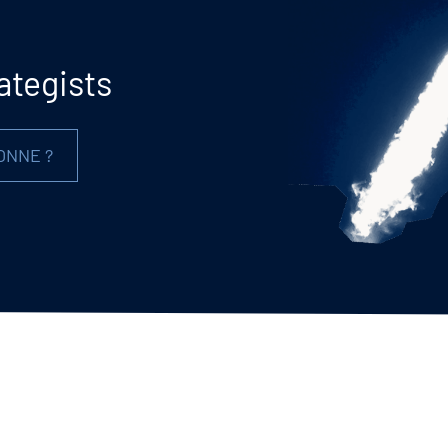
ategists
ONNE ?