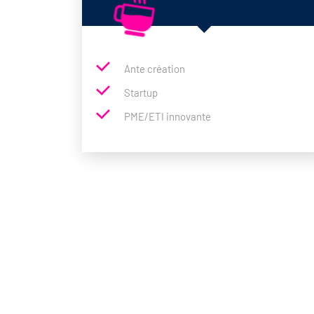
Ante création
Startup
PME/ETI innovante